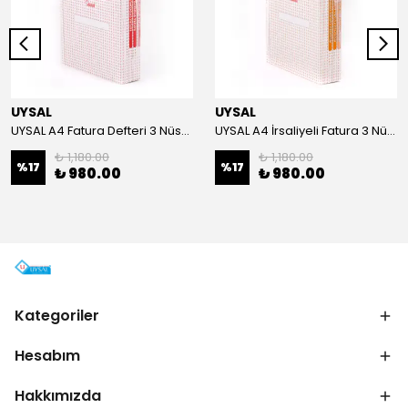
UYSAL
UYSAL
UYSAL A4 Fatura Defteri 3 Nüsha 50 Yaprak (5 Li Paket)
UYSAL A4 İrsaliyeli Fatura 3 Nüsha 50 Yaprak (5 Li Paket)
₺ 1,180.00
₺ 1,180.00
%
17
%
17
₺ 980.00
₺ 980.00
Kategoriler
Hesabım
Hakkımızda