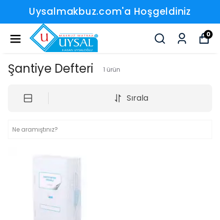
Uysalmakbuz.com'a Hoşgeldiniz
0
Şantiye Defteri
1
ürün
Sırala