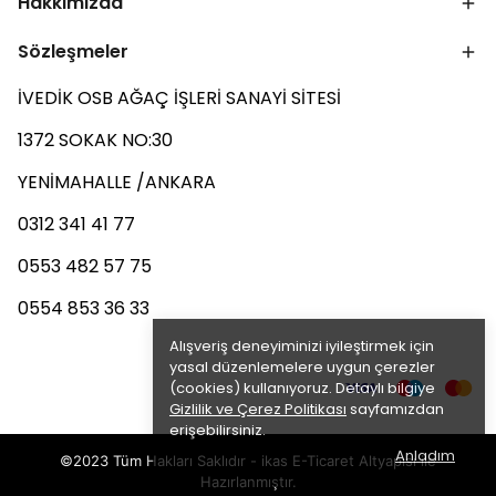
Hakkımızda
Sözleşmeler
İVEDİK OSB AĞAÇ İŞLERİ SANAYİ SİTESİ
1372 SOKAK NO:30
YENİMAHALLE /ANKARA
0312 341 41 77
0553 482 57 75
0554 853 36 33
Alışveriş deneyiminizi iyileştirmek için
yasal düzenlemelere uygun çerezler
(cookies) kullanıyoruz. Detaylı bilgiye
Gizlilik ve Çerez Politikası
sayfamızdan
erişebilirsiniz.
Anladım
©2023 Tüm Hakları Saklıdır - ikas E-Ticaret
Altyapısı ile
Hazırlanmıştır.