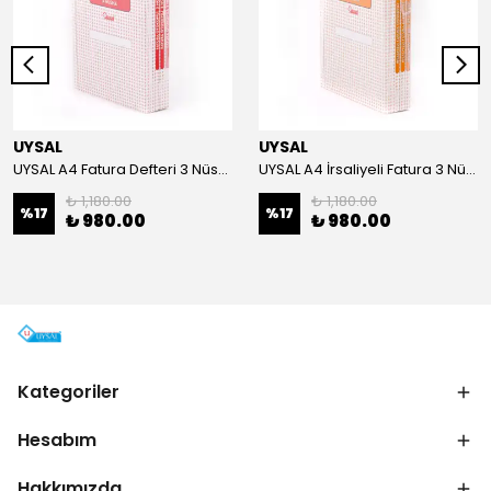
UYSAL
UYSAL
UYSAL A4 Fatura Defteri 3 Nüsha 50 Yaprak (5 Li Paket)
UYSAL A4 İrsaliyeli Fatura 3 Nüsha 50 Yaprak (5 Li Paket)
₺ 1,180.00
₺ 1,180.00
%
17
%
17
₺ 980.00
₺ 980.00
Kategoriler
Hesabım
Hakkımızda