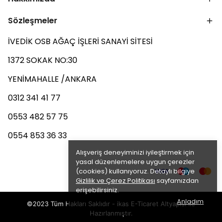
Sözleşmeler
İVEDİK OSB AĞAÇ İŞLERİ SANAYİ SİTESİ
1372 SOKAK NO:30
YENİMAHALLE /ANKARA
0312 341 41 77
0553 482 57 75
0554 853 36 33
Alışveriş deneyiminizi iyileştirmek için
yasal düzenlemelere uygun çerezler
(cookies) kullanıyoruz. Detaylı bilgiye
Gizlilik ve Çerez Politikası
sayfamızdan
erişebilirsiniz.
Anladım
©2023 Tüm Hakları Saklıdır - ikas E-Ticaret
Altyapısı ile
Hazırlanmıştır.