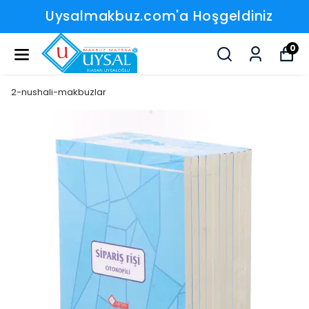
Uysalmakbuz.com'a Hoşgeldiniz
0
2-nushali-makbuzlar