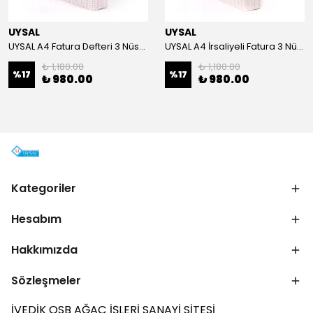
UYSAL
UYSAL
UYSAL A4 Fatura Defteri 3 Nüsha 50 Yaprak (5 Li Paket)
UYSAL A4 İrsaliyeli Fatura 3 Nüsha 50 Yaprak (5 Li Paket)
₺ 1,180.00
₺ 1,180.00
%
17
%
17
₺ 980.00
₺ 980.00
Kategoriler
Hesabım
Hakkımızda
Sözleşmeler
İVEDİK OSB AĞAÇ İŞLERİ SANAYİ SİTESİ